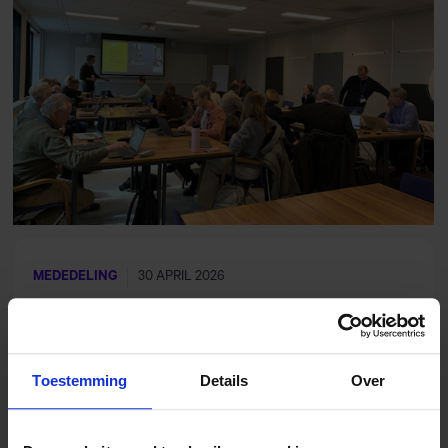
MEDEDELING
30 APRIL 2026
Uitnodiging Algemene Leden
Vergadering
Toestemming
Details
Over
Bekijk meer actueel