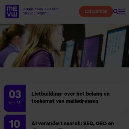
kennis delen is de bron
Lid worden
Zoeke
Home van MEVW
van vooruitgang
Naar
hoofdinhoud
03
Listbuilding- over het belang en
toekomst van mailadressen
sep. 26
10
AI verandert search: SEO, GEO en