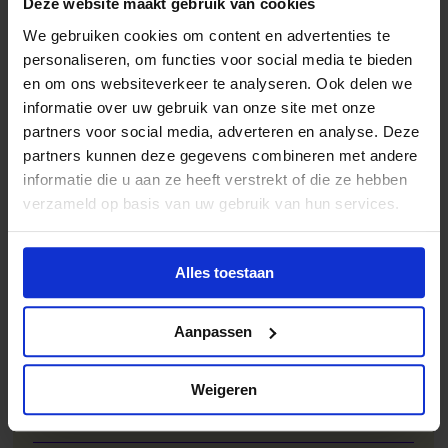
Deze website maakt gebruik van cookies
Open Access
We gebruiken cookies om content en advertenties te
personaliseren, om functies voor social media te bieden
en om ons websiteverkeer te analyseren. Ook delen we
Samenwerken in de keten
informatie over uw gebruik van onze site met onze
partners voor social media, adverteren en analyse. Deze
Standaardisatie
partners kunnen deze gegevens combineren met andere
informatie die u aan ze heeft verstrekt of die ze hebben
Privacy
verzameld op basis van uw gebruik van hun services.
Cyberweerbaarheid
Alles toestaan
Toegankelijkheid
Aanpassen
Auteursrecht
Weigeren
Duurzaamheid