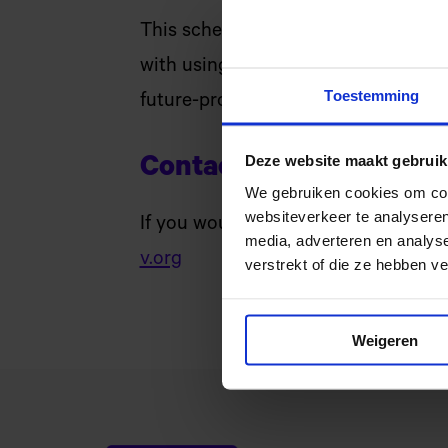
This scheme (or
afsprakenstelsel
in 
with using digital applications for 
Toestemming
future-proof education that gets the
Deze website maakt gebruik
Contact us
We gebruiken cookies om cont
websiteverkeer te analyseren
If you would like more information 
media, adverteren en analys
v.org
verstrekt of die ze hebben v
Weigeren