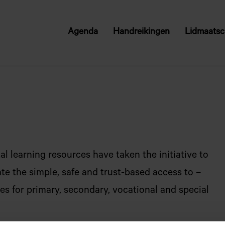
Agenda
Handreikingen
Lidmaats
VW
al learning resources have taken the initiative to
ate the simple, safe and trust-based access to –
ces for primary, secondary, vocational and special