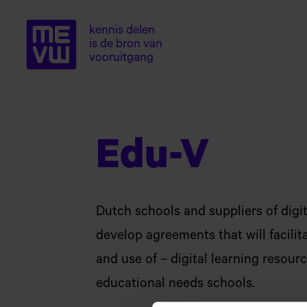
kennis delen
is de bron van
Home van ME
Naar
vooruitgang
hoofdinhoud
Edu-V
Dutch schools and suppliers of digit
develop agreements that will facilit
and use of – digital learning resour
educational needs schools.