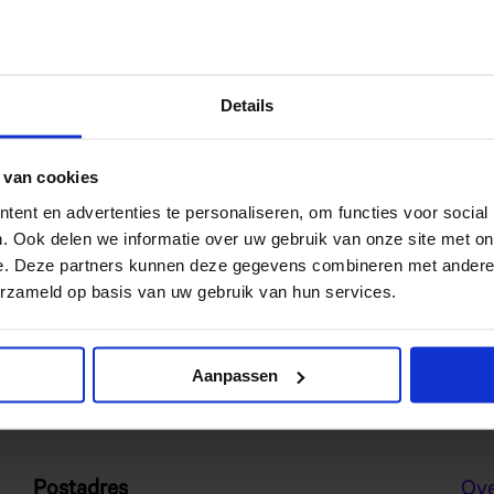
Dutch) will reduce the effort and risk associated
teaching purposes and will help schools to offer
Details
 best out of pupils and students.
 van cookies
ent en advertenties te personaliseren, om functies voor social
. Ook delen we informatie over uw gebruik van onze site met on
about this programme, please contact:
info@edu-
e. Deze partners kunnen deze gegevens combineren met andere i
erzameld op basis van uw gebruik van hun services.
Aanpassen
Postadres
Ov