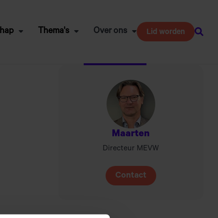
chap
Thema's
Over ons
Lid worden
Zoeke
Maarten
Directeur MEVW
Contact