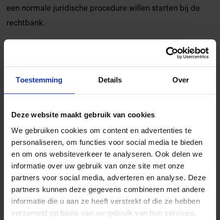
een normale juridische procedure willen starten bij de
rechtbank.
Waarover kan de Geschillencommissie zich
uitspreken?
Toestemming
Details
Over
De Geschillencommissie Auteurscontractenrecht mag
zich slechts over een beperkt aantal onderdelen van het
Deze website maakt gebruik van cookies
auteursrecht uitspreken, nl:
We gebruiken cookies om content en advertenties te
Een billijke vergoeding voor het werk van de maker
personaliseren, om functies voor social media te bieden
en om ons websiteverkeer te analyseren. Ook delen we
(art 25c Auteurswet);
informatie over uw gebruik van onze site met onze
Een aanvullende billijke vergoeding, omdat het werk
partners voor social media, adverteren en analyse. Deze
een bestseller is geworden of omdat de wijze van
partners kunnen deze gegevens combineren met andere
informatie die u aan ze heeft verstrekt of die ze hebben
exploitatie van het werk bij het sluiten van de
verzameld op basis van uw gebruik van hun services.
overeenkomst niet was voorzien (de zogenaamde