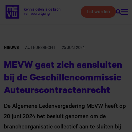
kennis delen is de bron
Lid worden
Zoeke
Home van MEVW
van vooruitgang
Naar
hoofdinhoud
NIEUWS
AUTEURSRECHT
25 JUNI 2024
MEVW gaat zich aansluiten
bij de Geschillencommissie
Auteurscontractenrecht
De Algemene Ledenvergadering MEVW heeft op
20 juni 2024 het besluit genomen om de
brancheorganisatie collectief aan te sluiten bij