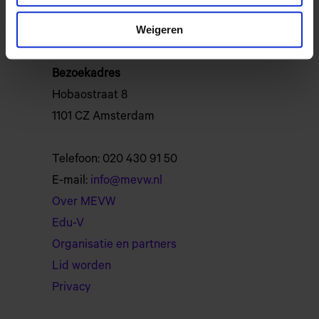
Postbus 12040
Weigeren
1100 AA Amsterdam
Bezoekadres
Hobaostraat 8
1101 CZ Amsterdam
Telefoon: 020 430 91 50
E-mail:
info@mevw.nl
Over MEVW
Edu-V
Organisatie en partners
Lid worden
Privacy