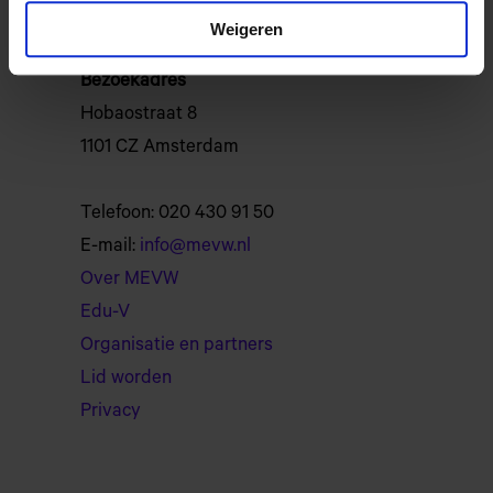
1100 AA Amsterdam
Weigeren
Bezoekadres
Hobaostraat 8
1101 CZ Amsterdam
Telefoon: 020 430 91 50
E-mail:
info@mevw.nl
Over MEVW
Edu-V
Organisatie en partners
Lid worden
Privacy