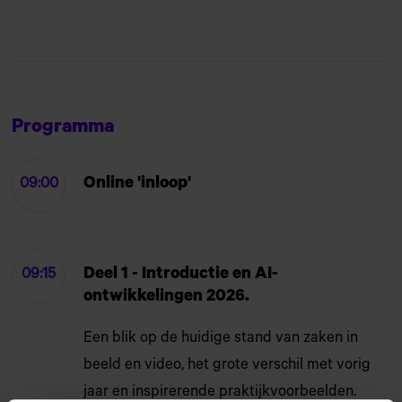
Programma
Online 'inloop'
09:00
Deel 1 - Introductie en AI-
09:15
ontwikkelingen 2026.
Een blik op de huidige stand van zaken in
beeld en video, het grote verschil met vorig
jaar en inspirerende praktijkvoorbeelden.