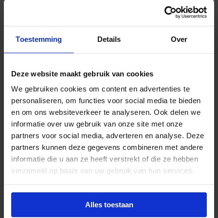
Toestemming
Details
Over
Pauze
10:00
Deze website maakt gebruik van cookies
We gebruiken cookies om content en advertenties te
personaliseren, om functies voor social media te bieden
en om ons websiteverkeer te analyseren. Ook delen we
Deel 2 - De revolutie van node-based
10:15
informatie over uw gebruik van onze site met onze
toepassingen.
partners voor social media, adverteren en analyse. Deze
partners kunnen deze gegevens combineren met andere
Inzoomen op omgevingen zoals Weavy,
informatie die u aan ze heeft verstrekt of die ze hebben
Freepik en Flora. Wat zijn de voor- en nadelen
verzameld op basis van uw gebruik van hun services.
en waarom veranderen zij het speelveld?
Alles toestaan