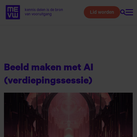
kennis delen is de bron
Lid worden
Zoeke
Home van MEVW
van vooruitgang
Naar
hoofdinhoud
Beeld maken met AI
(verdiepingssessie)