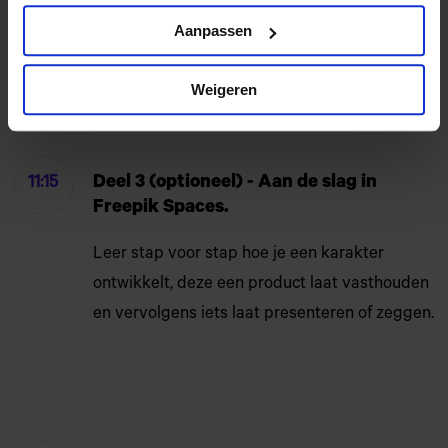
Aanpassen
Pauze
11:00
Weigeren
Deel 3 (optioneel) - Aan de slag in
11:15
Freepik Spaces.
Leer stap voor stap hoe je een karakter
ontwikkelt, deze een product laat vasthouden
en vervolgens iets laat presenteren of zeggen.