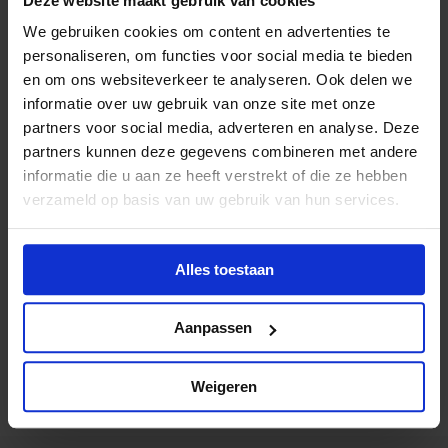
Deze website maakt gebruik van cookies
auteurscontractrecht onderschrijven de ministers van
We gebruiken cookies om content en advertenties te
OCW en Rechtsbescherming de conclusie dat er geen
personaliseren, om functies voor social media te bieden
aanleiding bestaat om art. 25fa AW aan te passen.
en om ons websiteverkeer te analyseren. Ook delen we
informatie over uw gebruik van onze site met onze
partners voor social media, adverteren en analyse. Deze
partners kunnen deze gegevens combineren met andere
informatie die u aan ze heeft verstrekt of die ze hebben
verzameld op basis van uw gebruik van hun services.
Alles toestaan
Evan Clark
Aanpassen
Projectleider Public Affairs
Weigeren