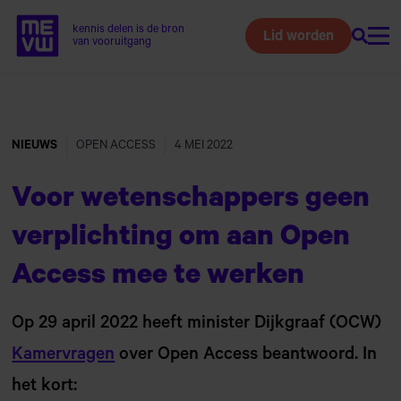
kennis delen is de bron
Lid worden
Zoeke
Home van MEVW
van vooruitgang
Naar
hoofdinhoud
NIEUWS
OPEN ACCESS
4 MEI 2022
Voor wetenschappers geen
verplichting om aan Open
Access mee te werken
Op 29 april 2022 heeft minister Dijkgraaf (OCW)
Kamervragen
over Open Access beantwoord. In
het kort: