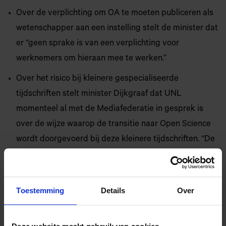
Over de verplichting om OA te moeten publiceren als
wetenschapper aan een instelling stelt de minister dat
er “geen sprake is van een verplichting voor
werknemers om hieraan mee te werken.”
Over het risico bij kleinere gespecialiseerde
tijdschriften stelt minister Dijkgraaf dat UNL
momenteel al met de Mediafederatie in gesprek is
over de wijze waarop de transitie naar Open Science
wordt doorgevoerd bij deze kleinere tijdschriften. “De
uitgevers en wetenschappelijke auteurs kunnen
uiteraard in die gesprekken hun zorgen en
standpunten delen, waarna er samen naar oplossingen
Toestemming
Details
Over
zal worden toegewerkt.”
Inzake de uitgevoerde evaluatie van de Wet