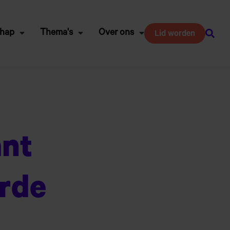
chap
Thema's
Over ons
Lid worden
Zoeke
nt
orde