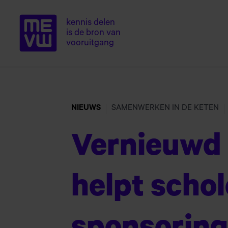
kennis delen
is de bron van
Home van ME
Naar
vooruitgang
hoofdinhoud
NIEUWS
SAMENWERKEN IN DE KETEN
Vernieuwd
helpt scho