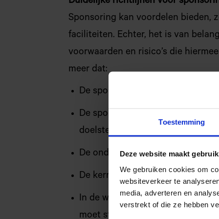
Duidelijke richtlijnen voor sponsori
Sponsoring kan voordelen bieden, z
faciliteiten. Echter, het is van bela
voorwaarden en risico’s die hierme
meer dat:
De sponsoring mag de ontwikkeli
De sponsoring moet passen bij d
Toestemming
doelstelling van uw school.
De onderwijsinhoud mag niet wor
Deze website maakt gebruik
We gebruiken cookies om cont
De kernactiviteiten van de schoo
websiteverkeer te analyseren
media, adverteren en analys
In de wet is geregeld dat het spo
verstrekt of die ze hebben v
moet staan. En de medezeggensc