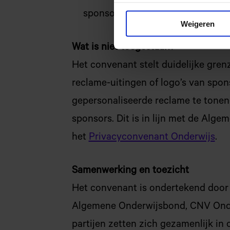
sponsorovereenkomst.
Weigeren
Wat is niet toegestaan?
Het convenant stelt duidelijke gren
reclame-uitingen of logo’s van spon
gepersonaliseerde reclame te tonen
sponsors. Dit is in lijn met de Al
het
Privacyconvenant Onderwijs
.
Samenwerking en toezicht
Het convenant is ondertekend door 
Algemene Onderwijsbond, CNV Onde
partijen zetten zich gezamenlijk in 