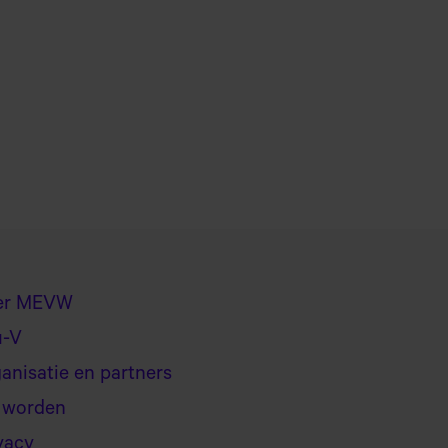
er MEVW
u-V
anisatie en partners
 worden
vacy