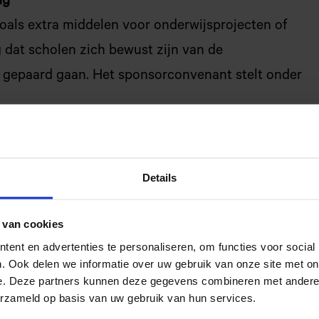
ng
oals extra middelen voor onderwijsprojecten of
ng dat scholen zich bewust zijn van de
e gepaard gaan. Het sponsorconvenant stelt onder
ng van uw leerlingen niet schaden.
e pedagogische en onderwijskundige taak en de
Details
den beïnvloed.
 van cookies
ent en advertenties te personaliseren, om functies voor social
l mogen niet afhankelijk worden van sponsoring.
. Ook delen we informatie over uw gebruik van onze site met on
e. Deze partners kunnen deze gegevens combineren met andere i
nsorbeleid in het schoolplan en in de schoolgids
erzameld op basis van uw gebruik van hun services.
hapsraad moet vooraf instemmen met de