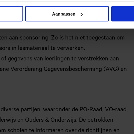
Aanpassen
zen aan sponsoring. Zo is het niet toegestaan om
sors in lesmateriaal te verwerken,
 of gegevens van leerlingen te verstrekken aan
gemene Verordening Gegevensbescherming (AVG) en
diverse partijen, waaronder de PO-Raad, VO-raad,
rwijs en Ouders & Onderwijs. De betrokken
om scholen te informeren over de richtlijnen en