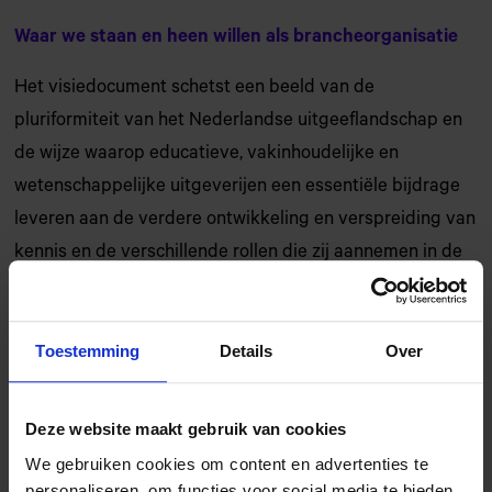
Waar we staan en heen willen als brancheorganisatie
Het visiedocument schetst een beeld van de
pluriformiteit van het Nederlandse uitgeeflandschap en
de wijze waarop educatieve, vakinhoudelijke en
wetenschappelijke uitgeverijen een essentiële bijdrage
leveren aan de verdere ontwikkeling en verspreiding van
kennis en de verschillende rollen die zij aannemen in de
bredere samenleving. Verder gaat het visiedocument
nader in op de maatschappelijke rol van MEVW en de bij
Toestemming
Details
Over
haar aangesloten leden, en de uitdagingen die de
brancheorganisatie en de bij haar aangesloten leden
voor zich zien.
Deze website maakt gebruik van cookies
We gebruiken cookies om content en advertenties te
personaliseren, om functies voor social media te bieden