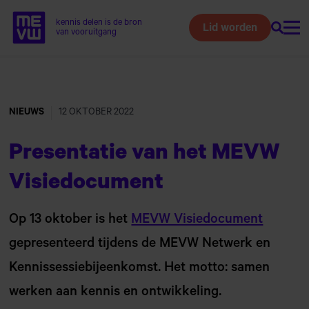
kennis delen is de bron
Lid worden
Zoeke
Home van MEVW
van vooruitgang
Naar
hoofdinhoud
NIEUWS
12 OKTOBER 2022
Presentatie van het MEVW
Visiedocument
Op 13 oktober is het
MEVW Visiedocument
gepresenteerd tijdens de MEVW Netwerk en
Kennissessiebijeenkomst. Het motto: samen
werken aan kennis en ontwikkeling.