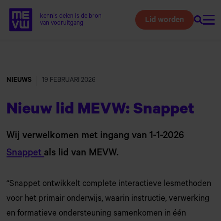
kennis delen is de bron
Lid worden
Zoeke
Home van MEVW
van vooruitgang
Naar
hoofdinhoud
NIEUWS
19 FEBRUARI 2026
Nieuw lid MEVW: Snappet
Wij verwelkomen met ingang van 1-1-2026
Snappet
als lid van MEVW.
“Snappet ontwikkelt complete interactieve lesmethoden
voor het primair onderwijs, waarin instructie, verwerking
en formatieve ondersteuning samenkomen in één