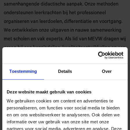
samenhangende didactische aanpak. Onze methoden
ondersteunen leerkrachten bij het professioneel
organiseren van leerdoelen, differentiatie en voortgang.
We ontwikkelen onze uitgaven in nauwe samenwerking
met scholen en vak experts. Als lid van MEVW dragen wij
graag bij aan kennisdeling, kwaliteitsontwikkeling en een
duurzame, toekomstbestendige leermiddelenmarkt.”
Toestemming
Details
Over
Als brancheorganisatie van educatieve, vakinhoudelijke
en wetenschappelijke uitgeverijen verheugen wij ons op
de samenwerking met Snappet.
Deze website maakt gebruik van cookies
We gebruiken cookies om content en advertenties te
personaliseren, om functies voor social media te bieden
en om ons websiteverkeer te analyseren. Ook delen we
informatie over uw gebruik van onze site met onze
partners voor social media, adverteren en analyse. Deze