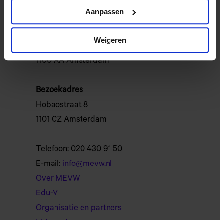
Aanpassen
Postadres
Weigeren
Postbus 12040
1100 AA Amsterdam
Bezoekadres
Hobaostraat 8
1101 CZ Amsterdam
Telefoon: 020 430 91 50
E-mail:
info@mevw.nl
Over MEVW
Edu-V
Organisatie en partners