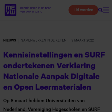
kennis delen is de bron
Lid worden
Zoeke
Home van MEVW
van vooruitgang
Naar
hoofdinhoud
NIEUWS
SAMENWERKEN IN DE KETEN
9 MAART 2022
Kennisinstellingen en SURF
ondertekenen Verklaring
Nationale Aanpak Digitale
en Open Leermaterialen
Op 8 maart hebben Universiteiten van
Nederland, Vereniging Hogescholen en SURF