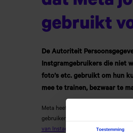
dat Meta j
gebruikt vo
De Autoriteit Persoonsgegev
Instgramgebruikers die niet w
foto’s etc. gebruikt om hun ku
mee te trainen, bezwaar te ma
Meta heeft aangegeven de gegevens 
gebruiken voor het trainen van AI.
van Instagram
of dat van
Facebook
.
Toestemming