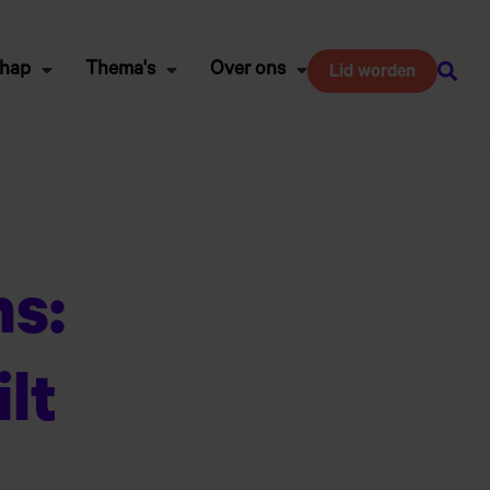
chap
Thema's
Over ons
Lid worden
Zoeke
ns:
ilt