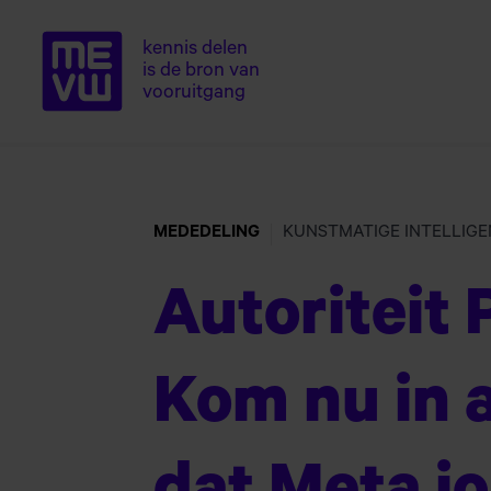
kennis delen
is de bron van
Home van ME
Naar
vooruitgang
hoofdinhoud
MEDEDELING
KUNSTMATIGE INTELLIGE
Autoriteit
Kom nu in ac