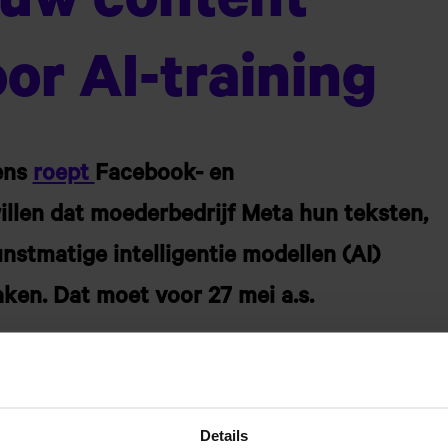
ouw content
or AI-training
ens
roept
Facebook- en
illen dat moederbedrijf Meta hun teksten,
nstmatige intelligentie modellen (AI)
ken. Dat moet voor 27 mei a.s.
van iedereen die bezwaar aantekent, niet te
 Bezwaar aantekenen kan via het
bezwaarformulier
Details