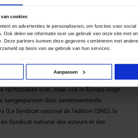
dit zonder bezwaar van de gebruikers wel mag
 van cookies
ent en advertenties te personaliseren, om functies voor social
erkt ook hierin nauw samen met de andere
. Ook delen we informatie over uw gebruik van onze site met on
ividueel kan iedereen bezwaar maken tegen dit
e. Deze partners kunnen deze gegevens combineren met andere i
erzameld op basis van uw gebruik van hun services.
et mogelijk gebruik van de illegale database
Aanpassen
AI-modellen van Meta te trainen. Daar lopen
rse rechtszaken over, maar ook in Europa loopt
ta, aangespannen door samenwerkende
s (Le Syndicat national de l’édition (SNE), la
en Syndicat national des auteurs et des