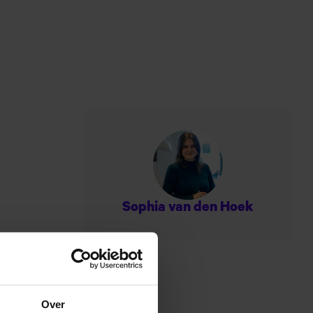
Sophia van den Hoek
Over